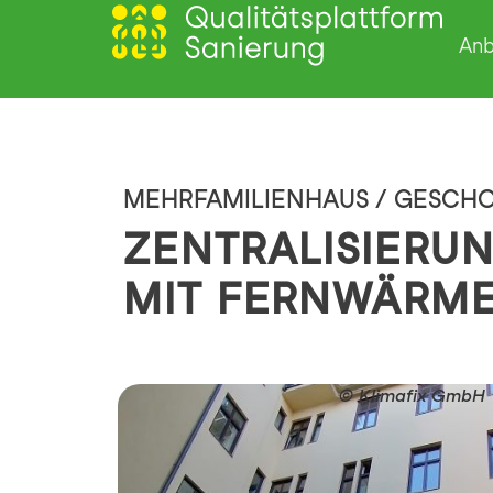
Anb
MEHRFAMILIENHAUS / GESC
ZENTRALISIERU
MIT FERNWÄRME
© Klimafix GmbH