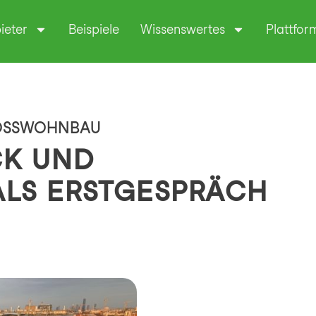
ieter
Beispiele
Wissenswertes
Plattfor
HOSSWOHNBAU
CK UND
ALS ERSTGESPRÄCH