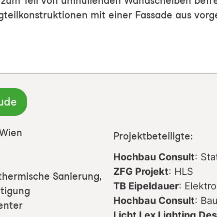
 zum Teil von umhüllenden Wandscheiben befrei
gteilkonstruktionen mit einer Fassade aus vorg
ude
 Wien
Projektbeteiligte:
Hochbau Consult
: Sta
ZFG Projekt
: HLS
hermische Sanierung,
TB Eipeldauer
: Elektr
htigung
Hochbau Consult
: Ba
enter
Licht Lex Lighting De