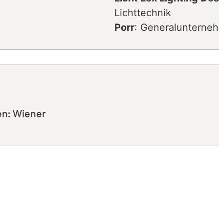
Lichttechnik
Porr
: Generalunterne
en: Wiener