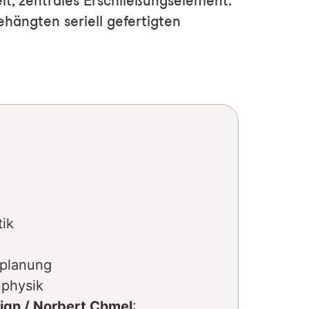
t, zentrales Erschließungselement.
ehängten seriell gefertigten
tik
oplanung
uphysik
sign / Norbert Chmel
: