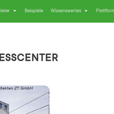
ieter
Beispiele
Wissenswertes
Plattfor
NESSCENTER
hitekten ZT GmbH