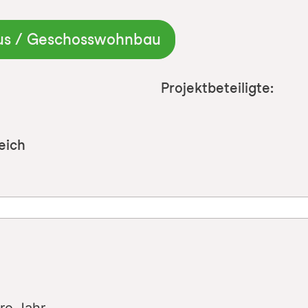
us / Geschosswohnbau
Projektbeteiligte:
eich