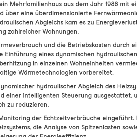
 ein Mehrfamilienhaus aus dem Jahr 1986 mit 
d über eine überdimensionierte Fernwärmeanla
draulischen Abgleichs kam es zu Energieverluste
ng zahlreicher Wohnungen.
ärmeverbrauch und die Betriebskosten durch ei
ie Einführung eines dynamischen hydraulischen
berhitzung in einzelnen Wohneinheiten vermie
altige Wärmetechnologien vorbereitet.
dynamischer hydraulischer Abgleich des Heizs
d einer intelligenten Steuerung ausgestattet,
h zu reduzieren.
Monitoring der Echtzeitverbräuche eingeführt. 
izsystems, die Analyse von Spitzenlasten sowie
teigerung der Energieeffizienz.